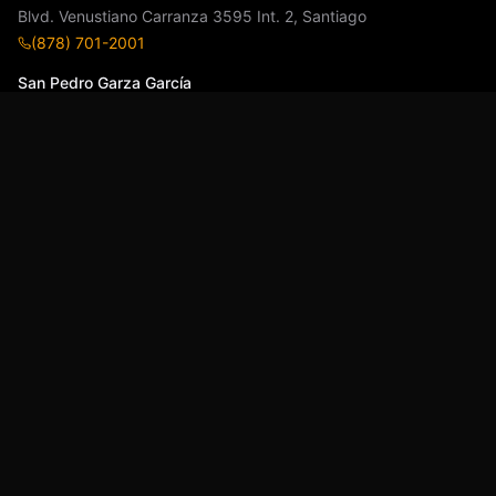
Blvd. Venustiano Carranza 3595 Int. 2, Santiago
(878) 701-2001
San Pedro Garza García
Calz. Mauricio Fernández Garza 202, Plaza XO Local 18, Del
Valle 66220
(811) 991-4333
Enlaces Rápidos
Servicios
Proyectos
Beneficios
Contacto
Contratistas
Cobertura